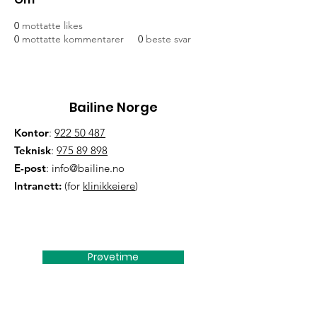
0
mottatte likes
0
mottatte kommentarer
0
beste svar
Bailine Norge
Kontor
:
922 50 487
Teknisk
:
975 89 898
E-post
:
info@bailine.no
Intranett:
(for
klinikkeiere
)
Prøvetime