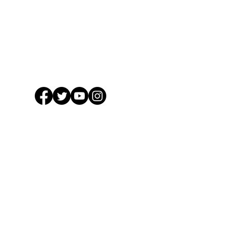
Logg Inn
Arkiv
Bailine boken
Bailine for menn