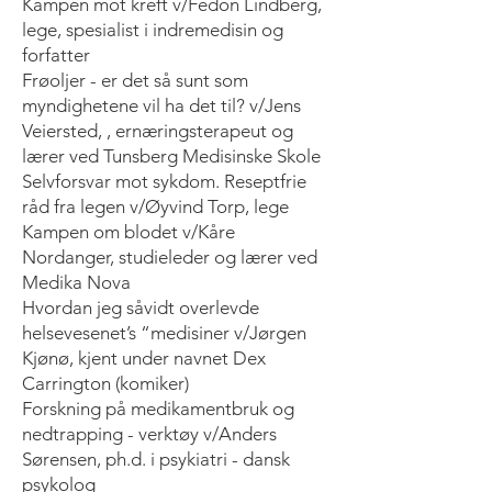
Kampen mot kreft v/Fedon Lindberg,
lege, spesialist i indremedisin og
forfatter
Frøoljer - er det så sunt som
myndighetene vil ha det til? v/Jens
Veiersted, , ernæringsterapeut og
lærer ved Tunsberg Medisinske Skole
Selvforsvar mot sykdom. Reseptfrie
råd fra legen v/Øyvind Torp, lege
Kampen om blodet v/Kåre
Nordanger, studieleder og lærer ved
Medika Nova
Hvordan jeg såvidt overlevde
helsevesenet’s “medisiner v/Jørgen
Kjønø, kjent under navnet Dex
Carrington (komiker)
Forskning på medikamentbruk og
nedtrapping - verktøy v/Anders
Sørensen, ph.d. i psykiatri - dansk
psykolog