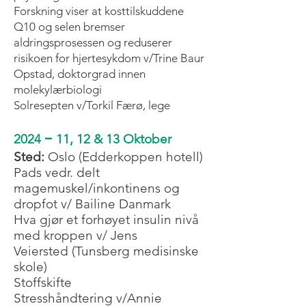
Forskning viser at kosttilskuddene
Q10 og selen bremser
aldringsprosessen og reduserer
risikoen for hjertesykdom v/Trine Baur
Opstad, doktorgrad innen
molekylærbiologi
Solresepten v/Torkil Færø, lege
–
2024
11, 12 & 13 Oktober
Sted:
Oslo (Edderkoppen hotell)
​Pads vedr. delt
magemuskel/inkontinens og
dropfot v/ Bailine Danmark
Hva gjør et forhøyet insulin nivå
med kroppen v/ Jens
Veiersted
(Tunsberg medisinske
skole)
Stoffskifte
Stresshåndtering v/Annie