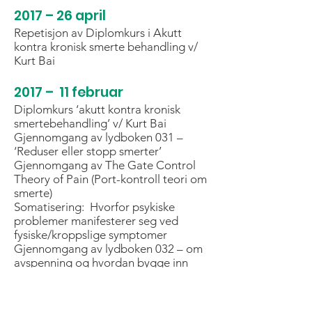
2017 – 26 april
Repetisjon av Diplomkurs i Akutt
kontra kronisk smerte behandling v/
Kurt Bai
2017 – 11 februar
Diplomkurs ‘akutt kontra kronisk
smertebehandling’ v/ Kurt Bai
Gjennomgang av lydboken 031 –
‘Reduser eller stopp smerter’
Gjennomgang av The Gate Control
Theory of Pain (Port-kontroll teori om
smerte)
Somatisering: Hvorfor psykiske
problemer manifesterer seg ved
fysiske/kroppslige symptomer
Gjennomgang av lydboken 032 – om
avspenning og hvordan bygge inn
automatisk refleks for å fremkalle
dypavslapping
Bruken av CD/mp3 tekster Bl.a. om