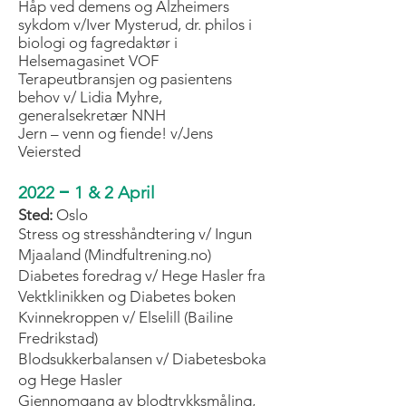
Håp ved demens og Alzheimers
sykdom v/Iver Mysterud, dr. philos i
biologi og fagredaktør i
Helsemagasinet VOF
Terapeutbransjen og pasientens
behov v/ Lidia Myhre,
generalsekretær NNH
Jern – venn og fiende! v/Jens
Veiersted
–
2022
1 & 2 April
Sted:
Oslo
Stress og stresshåndtering v/ Ingun
Mjaaland (Mindfultrening.no)
Diabetes foredrag v/ Hege Hasler fra
Vektklinikken og Diabetes boken
Kvinnekroppen v/ Elselill (Bailine
Fredrikstad)
Blodsukkerbalansen v/ Diabetesboka
og Hege Hasler
Gjennomgang av blodtrykksmåling,