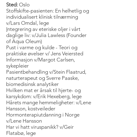
Sted:
Oslo
Stoffskifte-pasienten: En helhetlig og
individualisert klinisk tilnærming
v/Lars Omdal, lege
I
ntegrering av eteriske oljer i vårt
daglige liv: v/Julia Lawless (Founder
of Aqua Oleum)​
Pust i varme og kulde - Teori og
praktiske øvelser v/ Jens Veiersted
Informasjon v/Margot Carlsen,
sykepleier
Pasientbehandling v/Stein Flaatrud,
naturterapeut og Sverre Paaske,
biomedisinsk analytiker
Hvilken mat er årsak til hjerte- og
karsykdom: v/Erik Hexeberg, lege
Hårets mange hemmeligheter: v/Lene
Hansson, kostveileder
Hormonterapiutdanning i Norge
v/Lene Hansson
Har vi hatt viruspanikk? v/Geir
Flatabø, lege