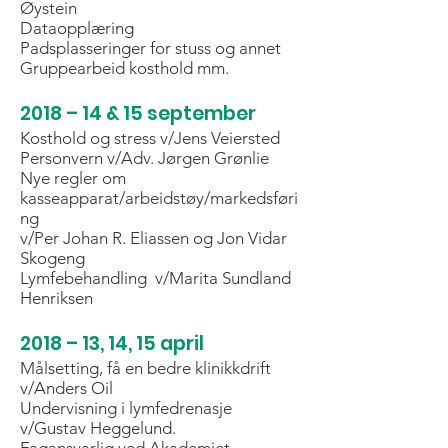
Øystein
Dataopplæring
Padsplasseringer for stuss og annet
Gruppearbeid kosthold mm.
2018 – 14 & 15 september
Kosthold og stress v/Jens Veiersted
Personvern v/Adv. Jørgen Grønlie
Nye regler om
kasseapparat/arbeidstøy/markedsføri
ng
v/Per Johan R. Eliassen og Jon Vidar
Skogeng
Lymfebehandling v/Marita Sundland
Henriksen
2018 – 13, 14, 15 april
Målsetting, få en bedre klinikkdrift
v/Anders Oil
Undervisning i lymfedrenasje
v/Gustav Heggelund.
Fagansvarlig ved Akademiet