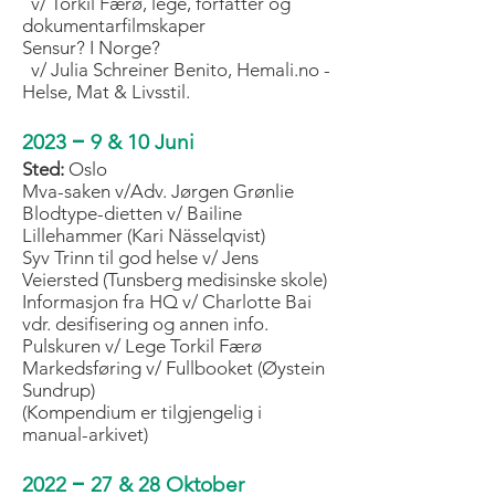
v/ Torkil Færø, lege, forfatter og
dokumentarfilmskaper
Sensur? I Norge?
v/ Julia Schreiner Benito, Hemali.no -
Helse, Mat & Livsstil.
–
2023
9 & 10 Juni
Sted:
Oslo
Mva-saken v/Adv. Jørgen Grønlie
Blodtype-dietten v/ Bailine
Lillehammer (Kari Nässelqvist)
Syv Trinn til god helse v/ Jens
Veiersted (Tunsberg medisinske skole)
Informasjon fra HQ v/ Charlotte Bai
vdr. d
esifisering og annen info.
Pulskuren v/ Lege Torkil Færø
Markedsføring v/ Fullbooket (Øystein
Sundrup)
(Kompendium er tilgjengelig i
manual-arkivet)
–
2022
27 & 28 Oktober