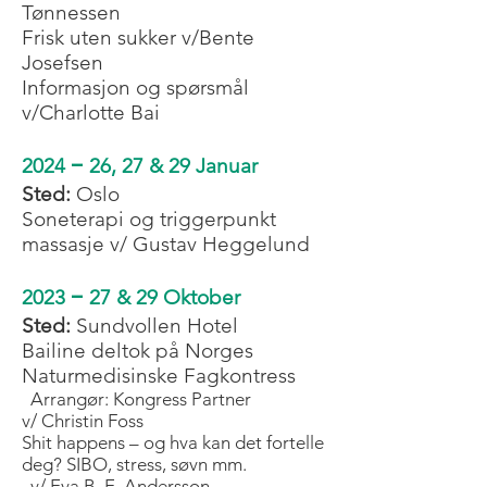
Tønnessen
Frisk uten sukker v/Bente
Josefsen
Informasjon og spørsmål
v/Charlotte Bai
–
2024
26, 27 & 29 Janu
a
r
Sted:
Oslo
Soneterapi og triggerpunkt
massasje v/ Gustav Heggelund
–
2023
27 & 29 Oktober
Sted:
Sundvollen Hotel
Bailine deltok på Norges
Naturmedisinske Fagkontress
Arrangør:
Kongress Partner
v/
Christin Foss
Shit happens – og hva kan det fortelle
deg? SIBO, stress, søvn mm.
v/ Eva B. E. Andersson,