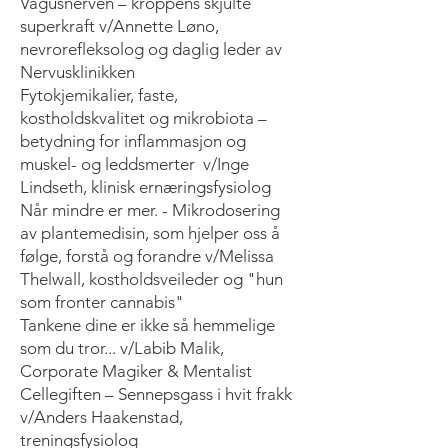
Vagusnerven – kroppens skjulte
superkraft v/Annette Løno,
nevrorefleksolog og daglig leder av
Nervusklinikken
Fytokjemikalier, faste,
kostholdskvalitet og mikrobiota –
betydning for inflammasjon og
muskel- og leddsmerter v/Inge
Lindseth, klinisk ernæringsfysiolog
Når mindre er mer. - Mikrodosering
av plantemedisin, som hjelper oss å
følge, forstå og forandre v/Melissa
Thelwall, kostholdsveileder og "hun
som fronter cannabis"
Tankene dine er ikke så hemmelige
som du tror... v/Labib Malik,
Corporate Magiker & Mentalist
Cellegiften – Sennepsgass i hvit frakk
v/Anders Haakenstad,
treningsfysiolog