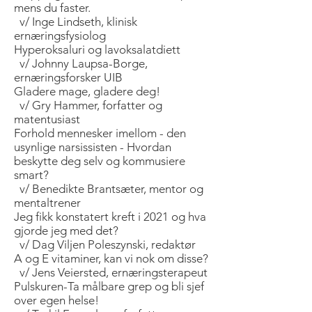
mens du faster.
v/ Inge Lindseth, klinisk
ernæringsfysiolog
Hyperoksaluri og lavoksalatdiett
v/ Johnny Laupsa-Borge,
ernæringsforsker UIB
Gladere mage, gladere deg!
v/ Gry Hammer, forfatter og
matentusiast
Forhold mennesker imellom - den
usynlige narsissisten - Hvordan
beskytte deg selv og kommusiere
smart?
v/ Benedikte Brantsæter, mentor og
mentaltrener
Jeg fikk konstatert kreft i 2021 og hva
gjorde jeg med det?
v/ Dag Viljen Poleszynski, redaktør
A og E vitaminer, kan vi nok om disse?
v/ Jens Veiersted, ernæringsterapeut
Pulskuren-Ta målbare grep og bli sjef
over egen helse!