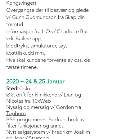
Kongsvinger)
Overgangsalder til besvær og glede
v/ Gunn Gudmundson fra Skap din
fremtid
informasjon fra HQ v/ Charlotte Bai
vdr. Bailine app,
blodtrykk, simulatorer, tøy,
kosttilskudd mm.
Hva skal kundene forvente av oss, de
første timene.
–
2020
24 & 25 Januar
Sted:
Oslo
Økt drift for klinikkene v/ Dan og
Nicolas fra
10xWeb​
Nysalg og mersalg v/ Gordon fra
Topborn
BSP programmet. Backup, bruk av
filter funksjoner og annet
Nytt salgssystem v/ Fredrikm Joakim
og Jon v/
Stratcog