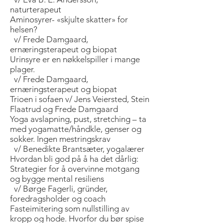
naturterapeut
Aminosyrer- «skjulte skatter» for
helsen?
v/ Frede Damgaard,
ernæringsterapeut og biopat
Urinsyre er en nøkkelspiller i mange
plager.
v/ Frede Damgaard,
ernæringsterapeut og biopat
Trioen i sofaen v/ Jens Veiersted, Stein
Flaatrud og Frede Damgaard
Yoga avslapning, pust, stretching – ta
med yogamatte/håndkle, genser og
sokker. Ingen mestringskrav
v/ Benedikte Brantsæter, yogalærer
Hvordan bli god på å ha det dårlig:
Strategier for å overvinne motgang
og bygge mental resiliens
v/ Børge Fagerli, gründer,
foredragsholder og coach
Fasteimitering som nullstilling av
kropp og hode. Hvorfor du bør spise