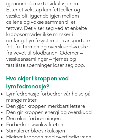
gjennom den økte sirkulasjonen.
Etter et vekttap kan fettceller og
væske bli liggende igjen mellom
cellene og vokse sammen til et
fettvev. Det viser seg ved at enkelte
kroppsområder ikke minsker i
omfang. Lymfesystemet transportere
fett fra tarmen og overskuddsvæske
fra vevet til blodbanen. Ødemer –
væskeansamlinger – fjernes og
fastlåste spenninger løser seg opp.
Hva skjer i kroppen ved
lymfedrenasje?
Lymfedrenasje forbedrer vår helse på
mange måter
Den gjør kroppen merkbart lettere
Den gir kroppen energi og overskudd
Den øker forbrenningen
Forbedrer søvnkvaliteten
Stimulerer blodsirkulasjon
Hjelper kroppen med overflødig vann