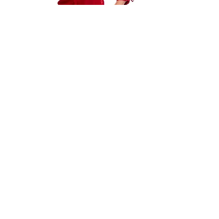
Bailine Norge
Kontor
:
922 50 487
Teknisk
:
975 89 898
E-post
:
info@bailine.no
Intranett:
(for
klinikkeiere
)
Prøvetime