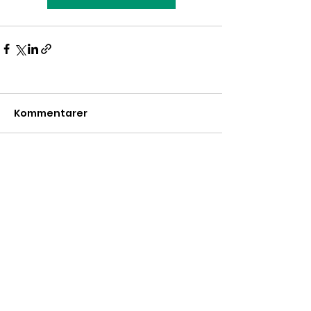
Kommentarer
Skriv en kommentar …
Bailine Norge
Kontor
:
922 50 487
Teknisk
:
975 89 898
E-post
:
info@bailine.no