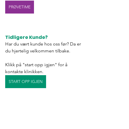
PRØVETIME
​​Tidligere Kunde?
Har du vært kunde hos oss før? Da er 
du hjertelig velkommen tilbake. 
Klikk på "start opp igjen" for å 
kontakte klinikken. 
START OPP IGJEN