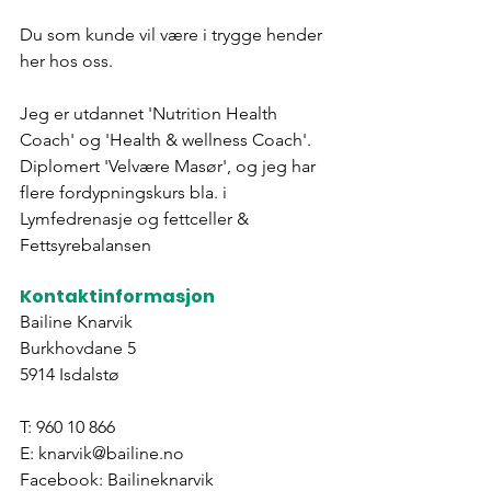
Du som kunde vil være i trygge hender 
her hos oss.
Jeg er utdannet 'Nutrition Health 
Coach' og 'Health & wellness Coach'.
Diplomert 'Velvære Masør', og jeg har 
flere fordypningskurs bla. i
Lymfedrenasje og fettceller & 
Fettsyrebalansen
Kontaktinformasjon
Bailine Knarvik
Burkhovdane 5
5914 Isdalstø
T: 960 10 866
E: 
knarvik@bailine.no
Facebook: Bailineknarvik