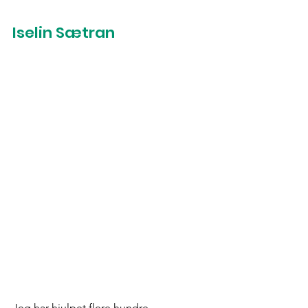
Iselin Sætran
Jeg har hjulpet flere hundre 