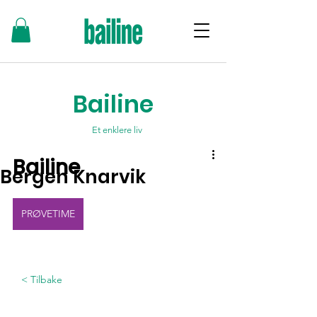
Bailine
Et enklere liv
Bailine
Bergen Knarvik
PRØVETIME
< Tilbake