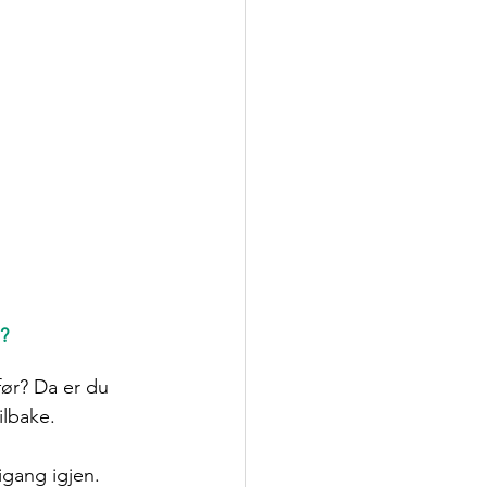
e?
ør? Da er du 
lbake. 
igang igjen. 