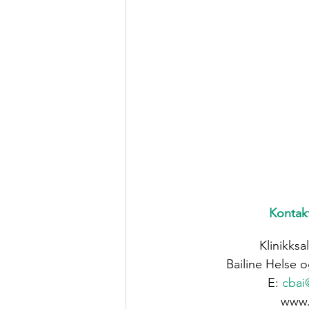
Kontak
Klinikksa
Bailine Helse 
E: 
cbai
www.