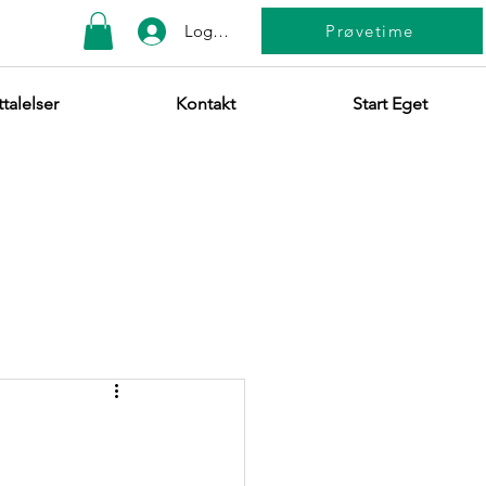
Logg Inn
Prøvetime
talelser
Kontakt
Start Eget