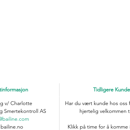
tinformasjon
​​Tidligere Kund
lg v/ Charlotte
Har du vært kunde hos oss f
og Smertekontroll AS
hjertelig velkommen ti
@bailine.com
bailine.no
Klikk på time for å komme 