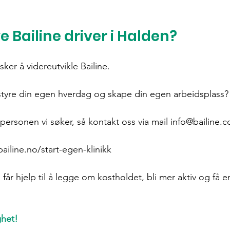
e Bailine driver i Halden?
ker å videreutvikle Bailine.
å styre din egen hverdag og skape din egen arbeidsplass?
ersonen vi søker, så kontakt oss via mail 
info@bailine.
ailine.no/start-egen-klinikk
 får hjelp til å legge om kostholdet, bli mer aktiv og få en
ghet!