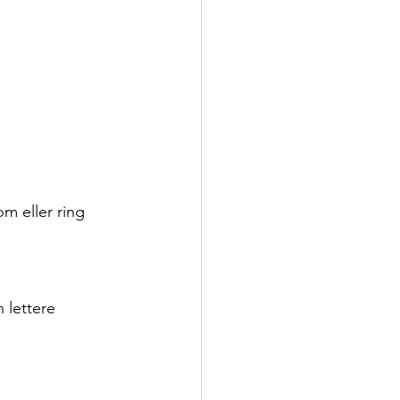
com
 eller ring 
 lettere 