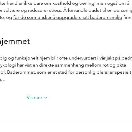
Dette handler ikke bare om kosthold og trening, men også om å 
velvære og reduserer stress. Å forvandle badet til en personli
te, og 
for de som ønsker å oppgradere sitt baderomsmiljø
 finn
 hjemmet
dig og funksjonelt hjem blir ofte undervurdert i vår jakt på bedr
sykologi har vist en direkte sammenheng mellom rot og økte 
sol. Baderommet, som er et sted for personlig pleie, er spesielt
og…
Vis mer