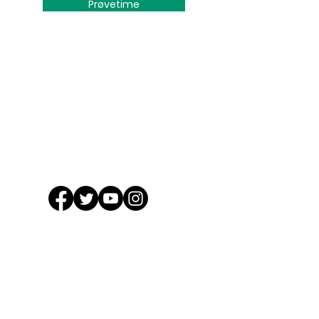
Prøvetime
Logg Inn
Arkiv