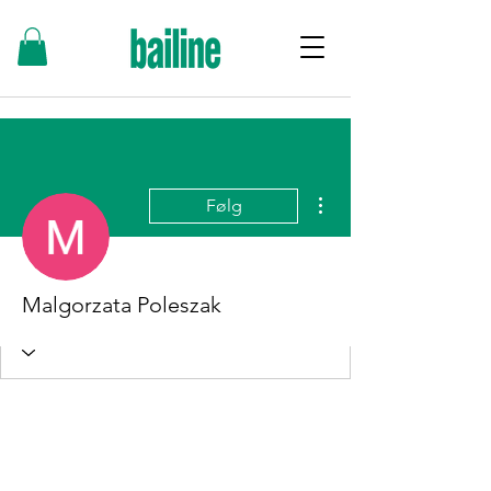
Flere handlinger
Følg
Malgorzata Poleszak