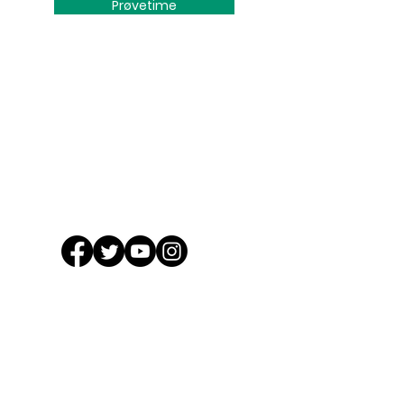
Prøvetime
Logg Inn
Arkiv