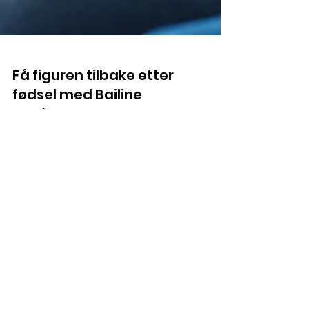
Få figuren tilbake etter
fødsel med Bailine
trening
Er du en skribent og
samtidig opptatt av
helse og velvære?