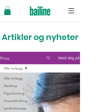
Artikler og nyheter
Meld deg på
Blogg
Alle innlegg
Alle innlegg
Slanking
Figurforming
Smertelindring
Lymfedrenasje