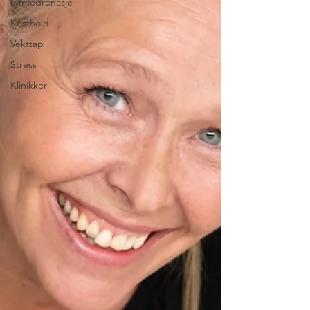
Lymfedrenasje
Kosthold
Vekttap
Stress
Klinikker