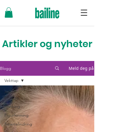
Artikler og nyheter
Meld deg på
Blogg
Vekttap
Alle
innlegg
Slanking
Figurforming
Smertelindring