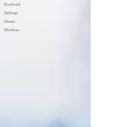
Kosthold
Vekttap
Stress
Klinikker