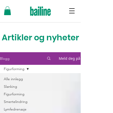
Artikler og nyheter
Meld deg på
Blogg
Figurforming
Alle innlegg
Slanking
Figurforming
Smertelindring
Lymfedrenasje